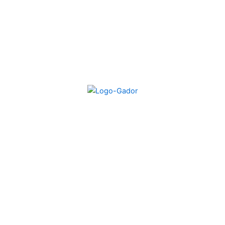
La Paz 2257, Montevideo, Uruguay
(+598) 2401 6444
gador@gador.com.uy